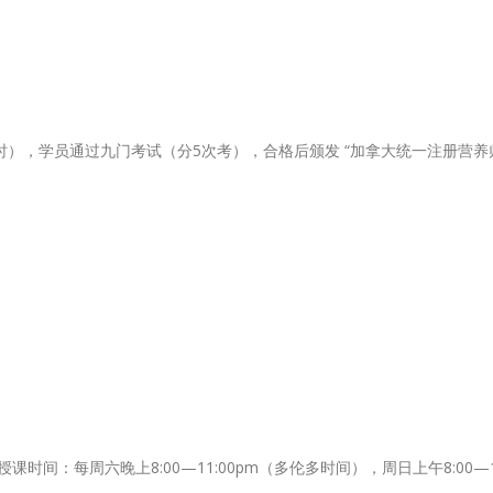
，学员通过九门考试（分5次考），合格后颁发 “加拿大统一注册营养师证”。
课时间：每周六晚上8:00—11:00pm（多伦多时间），周日上午8:00—1